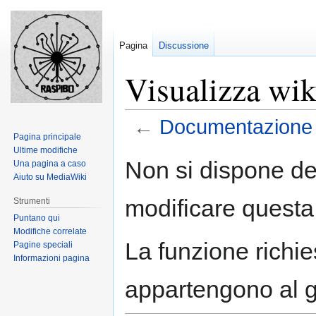
Pagina
Discussione
Visualizza wi
←
Documentazione
Pagina principale
Ultime modifiche
Jump
Jump
Non si dispone de
Una pagina a caso
to
to
Aiuto su MediaWiki
navigation
search
modificare questa
Strumenti
Puntano qui
Modifiche correlate
La funzione richies
Pagine speciali
Informazioni pagina
appartengono al 