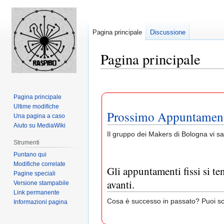
Pagina principale
Discussione
Pagina principale
Jump
Jump
to
to
Pagina principale
navigation
search
Ultime modifiche
Prossimo Appuntamen
Una pagina a caso
Aiuto su MediaWiki
Il gruppo dei Makers di Bologna vi s
Strumenti
Puntano qui
Modifiche correlate
Gli appuntamenti fissi si 
Pagine speciali
avanti.
Versione stampabile
Link permanente
Cosa è successo in passato? Puoi sc
Informazioni pagina