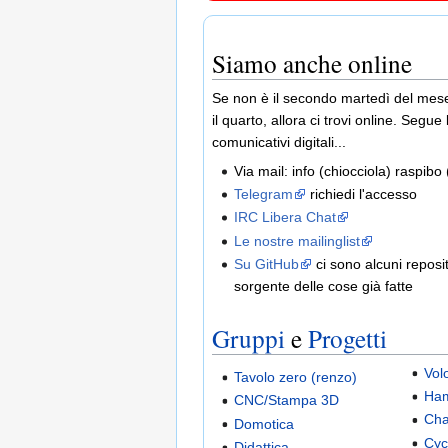
Siamo anche online
Se non è il secondo martedì del me
il quarto, allora ci trovi online. Segue 
comunicativi digitali...
Via mail: info (chiocciola) raspibo
Telegram
richiedi l'accesso
IRC Libera Chat
Le nostre mailinglist
Su GitHub
ci sono alcuni reposit
sorgente delle cose già fatte
Gruppi
e
Progetti
Vol
Tavolo zero (renzo)
Ha
CNC/Stampa 3D
Cha
Domotica
Cyc
Didattica