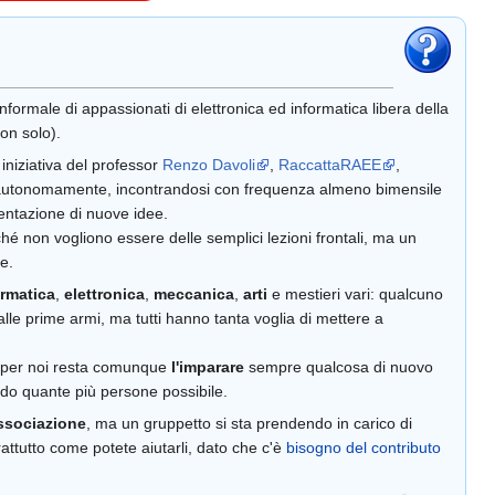
formale di appassionati di elettronica ed informatica libera della
on solo).
iniziativa del professor
Renzo Davoli
,
RaccattaRAEE
,
 autonomamente, incontrandosi con frequenza almeno bimensile
sentazione di nuove idee.
ché non vogliono essere delle semplici lezioni frontali, ma un
e.
ormatica
,
elettronica
,
meccanica
,
arti
e mestieri vari: qualcuno
lle prime armi, ma tutti hanno tanta voglia di mettere a
a per noi resta comunque
l'imparare
sempre qualcosa di nuovo
do quante più persone possibile.
ssociazione
, ma un gruppetto si sta prendendo in carico di
attutto come potete aiutarli, dato che c'è
bisogno del contributo