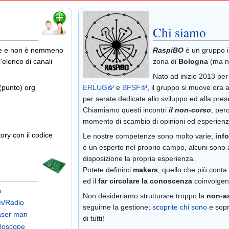
Chi siamo
se e non è nemmeno
RaspiBO
è un gruppo in
l'elenco di canali
zona di
Bologna
(ma n
Nato ad inizio 2013 per 
 (punto) org
ERLUG
e
BFSF
, il gruppo si muove ora
per serate dedicate allo sviluppo ed alla pre
Chiamiamo questi incontri
il non-corso
, per
momento di scambio di opinioni ed esperienz
ory con il codice
Le nostre competenze sono molto varie;
inf
è un esperto nel proprio campo, alcuni sono a
disposizione la propria esperienza.
Potete definirci
makers
; quello che più cont
ed il
far circolare la conoscenza
coinvolgen
o
Non desideriamo strutturare troppo la
non-a
m/Radio
seguirne la gestione;
scoprite chi sono
e sopr
ser man
di tutti!
loscope