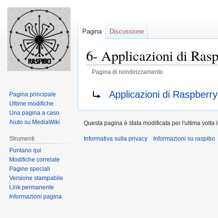
Pagina
Discussione
6- Applicazioni di Ras
Pagina di reindirizzamento
Jump
Jump
Reindirizza a:
Applicazioni di Raspberry
Pagina principale
to
to
Ultime modifiche
navigation
search
Una pagina a caso
Aiuto su MediaWiki
Questa pagina è stata modificata per l'ultima volta 
Informativa sulla privacy
Informazioni su raspibo
Strumenti
Puntano qui
Modifiche correlate
Pagine speciali
Versione stampabile
Link permanente
Informazioni pagina