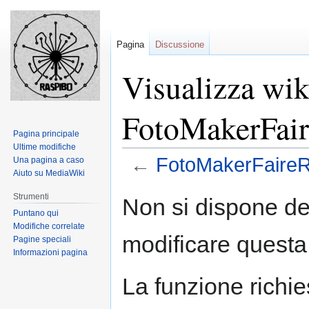
Pagina
Discussione
Visualizza wik
FotoMakerFai
Pagina principale
Ultime modifiche
←
FotoMakerFaire
Una pagina a caso
Aiuto su MediaWiki
Jump
Jump
Strumenti
Non si dispone de
to
to
Puntano qui
navigation
search
Modifiche correlate
modificare questa
Pagine speciali
Informazioni pagina
La funzione richies