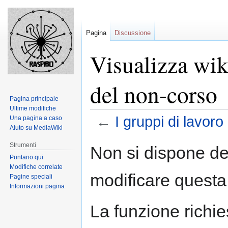
Pagina
Discussione
Visualizza wiki
del non-corso
Pagina principale
Ultime modifiche
←
I gruppi di lavor
Una pagina a caso
Aiuto su MediaWiki
Jump
Jump
Strumenti
Non si dispone de
to
to
Puntano qui
navigation
search
Modifiche correlate
modificare questa
Pagine speciali
Informazioni pagina
La funzione richies