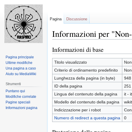
Pagina
Discussione
Informazioni per "Non-
Informazioni di base
Jump
Jump
to
to
Pagina principale
navigation
search
Titolo visualizzato
Non-
Ultime modifiche
Una pagina a caso
Criterio di ordinamento predefinito
Non-
Aiuto su MediaWiki
Lunghezza della pagina (in byte)
948
Strumenti
ID della pagina
251
Puntano qui
Lingua del contenuto della pagina
it - 
Modifiche correlate
Modello del contenuto della pagina
wiki
Pagine speciali
Informazioni pagina
Indicizzazione per i robot
Cons
Numero di redirect a questa pagina
0