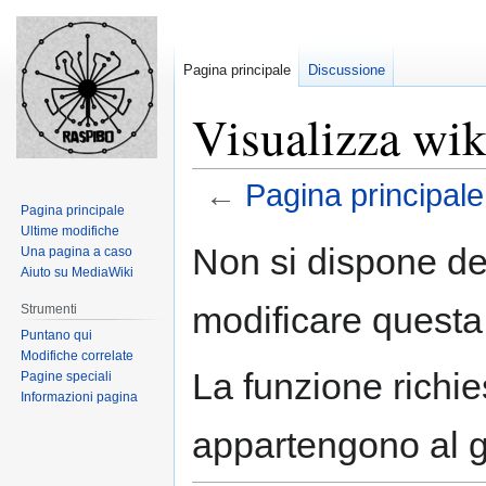
Pagina principale
Discussione
Visualizza wik
←
Pagina principale
Pagina principale
Ultime modifiche
Jump
Jump
Non si dispone de
Una pagina a caso
to
to
Aiuto su MediaWiki
navigation
search
modificare questa
Strumenti
Puntano qui
Modifiche correlate
La funzione richies
Pagine speciali
Informazioni pagina
appartengono al 