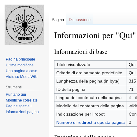
Pagina
Discussione
Informazioni per "Qui"
Informazioni di base
Jump
Jump
to
to
Pagina principale
navigation
search
Titolo visualizzato
Qui
Ultime modifiche
Una pagina a caso
Criterio di ordinamento predefinito
Qui
Aiuto su MediaWiki
Lunghezza della pagina (in byte)
315
Strumenti
ID della pagina
71
Puntano qui
Lingua del contenuto della pagina
it - 
Modifiche correlate
Modello del contenuto della pagina
wiki
Pagine speciali
Informazioni pagina
Indicizzazione per i robot
Cons
Numero di redirect a questa pagina
0