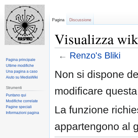
Pagina
Discussione
Visualizza wik
←
Renzo's Bliki
Pagina principale
Ultime modifiche
Jump
Jump
Non si dispone de
Una pagina a caso
to
to
Aiuto su MediaWiki
navigation
search
modificare questa
Strumenti
Puntano qui
Modifiche correlate
La funzione richies
Pagine speciali
Informazioni pagina
appartengono al 