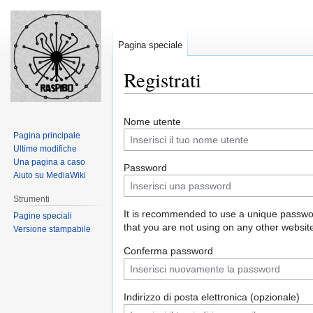
Pagina speciale
Registrati
Jump
Jump
Nome utente
to
to
Pagina principale
navigation
search
Ultime modifiche
Una pagina a caso
Password
Aiuto su MediaWiki
Strumenti
It is recommended to use a unique passw
Pagine speciali
that you are not using on any other websit
Versione stampabile
Conferma password
Indirizzo di posta elettronica (opzionale)