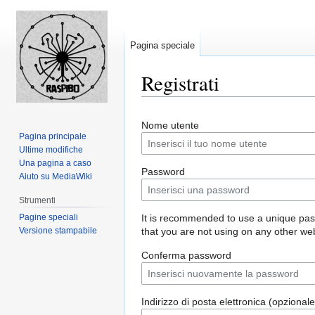
Pagina speciale
Registrati
Jump
Jump
Nome utente
to
to
Pagina principale
navigation
search
Ultime modifiche
Una pagina a caso
Password
Aiuto su MediaWiki
Strumenti
Pagine speciali
It is recommended to use a unique pa
Versione stampabile
that you are not using on any other web
Conferma password
Indirizzo di posta elettronica (opzionale