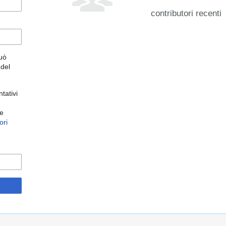
contributori recenti
può
 del
tativi
 e
ori