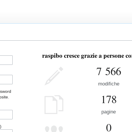
raspibo cresce grazie a persone co
7 566
modifiche
ssword
178
site.
pagine
0
)