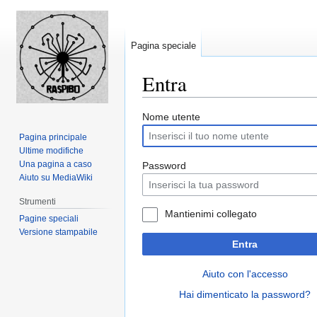
Pagina speciale
Entra
Jump
Jump
Nome utente
to
to
Pagina principale
navigation
search
Ultime modifiche
Una pagina a caso
Password
Aiuto su MediaWiki
Strumenti
Mantienimi collegato
Pagine speciali
Versione stampabile
Entra
Aiuto con l'accesso
Hai dimenticato la password?