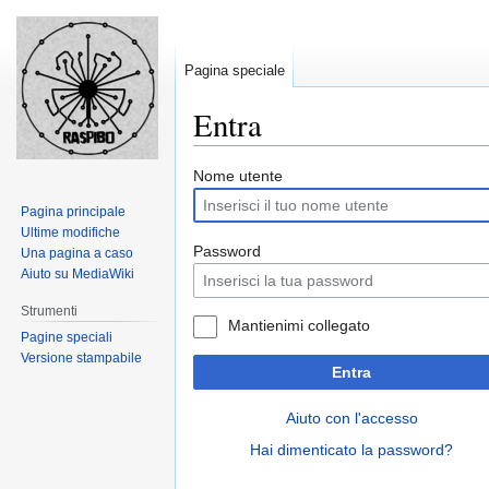
Pagina speciale
Entra
Jump
Jump
Nome utente
to
to
Pagina principale
navigation
search
Ultime modifiche
Password
Una pagina a caso
Aiuto su MediaWiki
Strumenti
Mantienimi collegato
Pagine speciali
Versione stampabile
Entra
Aiuto con l'accesso
Hai dimenticato la password?