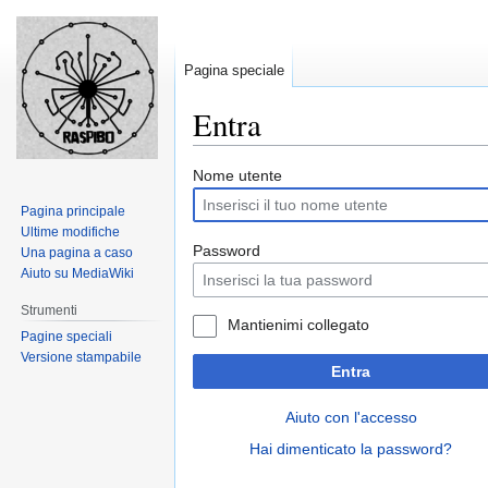
Pagina speciale
Entra
Jump
Jump
Nome utente
to
to
Pagina principale
navigation
search
Ultime modifiche
Password
Una pagina a caso
Aiuto su MediaWiki
Strumenti
Mantienimi collegato
Pagine speciali
Versione stampabile
Entra
Aiuto con l'accesso
Hai dimenticato la password?