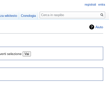
registrati
entra
Ricerca
zza wikitesto
Cronologia
Aiuto
verti selezione