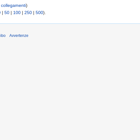
collegamenti
)
0
|
50
|
100
|
250
|
500
).
pibo
Avvertenze