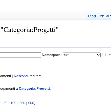
Leggi
Visuali
 "Categoria:Progetti"
Namespace:
In
gamenti |
Nascondi
redirect
llegamenti a
Categoria:Progetti
:
0
|
50
|
100
|
250
|
500
).
)