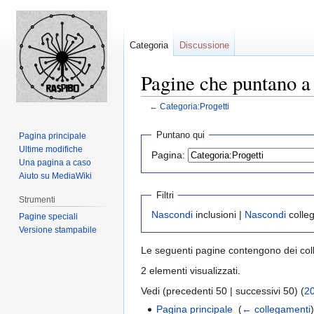
Categoria
Discussione
Pagine che puntano a
←
Categoria:Progetti
Jump
Jump
Puntano qui
Pagina principale
to
to
Ultime modifiche
Pagina:
navigation
search
Una pagina a caso
Aiuto su MediaWiki
Filtri
Strumenti
Nascondi
inclusioni |
Nascondi
colle
Pagine speciali
Versione stampabile
Le seguenti pagine contengono dei co
2 elementi visualizzati.
Vedi (precedenti 50 | successivi 50) (
2
Pagina principale
‎
(
← collegamenti