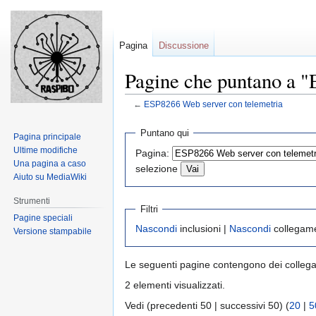
Pagina
Discussione
Pagine che puntano a "
←
ESP8266 Web server con telemetria
Jump
Jump
Puntano qui
Pagina principale
to
to
Ultime modifiche
Pagina:
navigation
search
Una pagina a caso
selezione
Aiuto su MediaWiki
Strumenti
Filtri
Pagine speciali
Nascondi
inclusioni |
Nascondi
collegame
Versione stampabile
Le seguenti pagine contengono dei colleg
2 elementi visualizzati.
Vedi (precedenti 50 | successivi 50) (
20
|
5